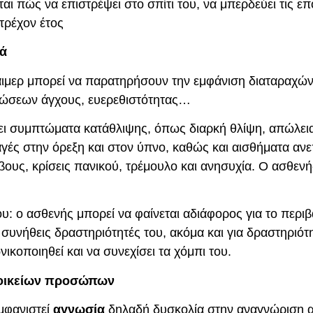
αι πώς να επιστρέψει στο σπίτι του, να μπερδεύει τις ε
τρέχον έτος
ρά
χάιμερ μπορεί να παρατηρήσουν την εμφάνιση διαταραχώ
λώσεων άγχους, ευερεθιστότητας…
ει συμπτώματα κατάθλιψης, όπως διαρκή θλίψη, απώλεια
ς στην όρεξη και στον ύπνο, καθώς και αισθήματα ανε
υς, κρίσεις πανικού, τρέμουλο και ανησυχία. Ο ασθενής
ου: ο ασθενής μπορεί να φαίνεται αδιάφορος για το περι
ς συνήθεις δραστηριότητές του, ακόμα και για δραστηρι
νικοποιηθεί και να συνεχίσει τα χόμπι του.
 οικείων προσώπων
εμφανιστεί
αγνωσία
δηλαδή δυσκολία στην αναγνώριση 