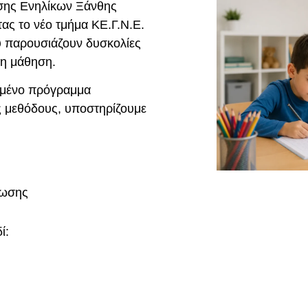
σης Ενηλίκων Ξάνθης
τας το νέο τμήμα KΕ.Γ.Ν.Ε.
ου παρουσιάζουν δυσκολίες
τη μάθηση.
υμένο πρόγραμμα
ς μεθόδους, υποστηρίζουμε
νωσης
ί: